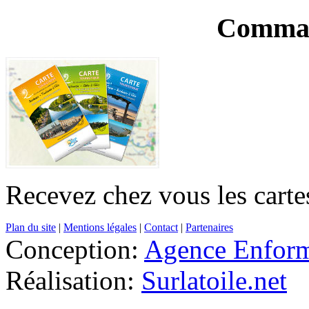
Comman
Recevez chez vous les cartes
Plan du site
|
Mentions légales
|
Contact
|
Partenaires
Conception:
Agence Enfor
Réalisation:
Surlatoile.net